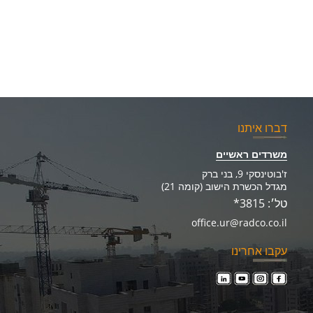
דברו איתנו
משרדים ראשיים
ז'בוטינסקי 9, בני ברק
מגדל הכשרת הישוב (קומה 21)
טל׳: 3815*
office.ur@radco.co.il
עקבו אחרינו