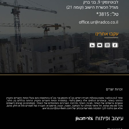
ז'בוטינסקי 9, בני ברק
מגדל הכשרת הישוב (קומה 21)
טל׳: 3815*
office.ur@radco.co.il
עקבו אחרינו
זכויות יוצרים
אתר
radco.co.il
נמצא בבעלות חברת ראדקו בע"מ וחכמון צור בע"מ בהתאמה והם בעלי זכויות היוצרים והקניין
הרוחני באתר, ובאתרים הנלווים אליו באופן בלעדי. במסגרת זכויות היוצרים והקניין הרוחני נכללים בין היתר,
עיצובים גראפיים של האתר, מבנה האתר, מרכיביו הצורניים והמהותיים של האתר, טקסטים וכן קבצים ויישומים
מכל סוג ומין שהוא. חל איסור מוחלט על העתקה, הפצה, הצגה, פרסום או העברה של חומרים אלו או חלק מהם,
אלא אם ניתנה לכך הסכמה מפורשת ובכתב של
zur@zur4win.com
מראש.