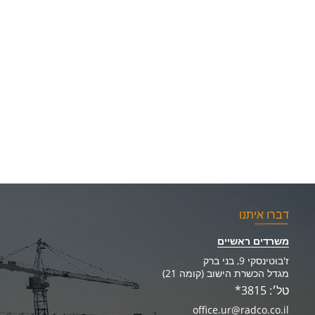
דברו איתנו
משרדים ראשיים
ז'בוטינסקי 9, בני ברק
מגדל הכשרת הישוב (קומה 21)
טל׳: 3815*
office.ur@radco.co.il