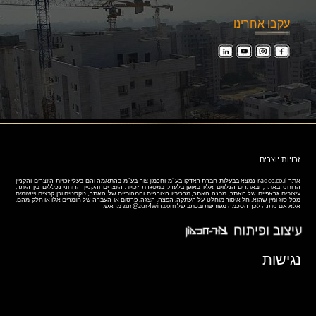
עקבו אחרינו
זכויות יוצרים
אתר
radco.co.il
נמצא בבעלות חברת ראדקו בע"מ וחכמון צור בע"מ בהתאמה והם בעלי זכויות היוצרים והקניין
הרוחני באתר, ובאתרים הנלווים אליו באופן בלעדי. במסגרת זכויות היוצרים והקניין הרוחני נכללים בין היתר,
עיצובים גראפיים של האתר, מבנה האתר, מרכיביו הצורניים והמהותיים של האתר, טקסטים וכן קבצים ויישומים
מכל סוג ומין שהוא. חל איסור מוחלט על העתקה, הפצה, הצגה, פרסום או העברה של חומרים אלו או חלק מהם,
אלא אם ניתנה לכך הסכמה מפורשת ובכתב של
zur@zur4win.com
מראש.
נגישות