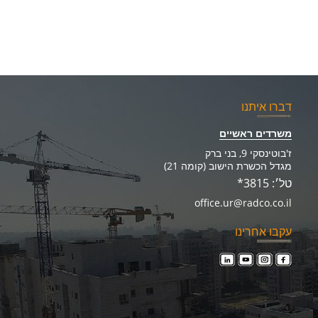
דברו איתנו
משרדים ראשיים
ז'בוטינסקי 9, בני ברק
מגדל הכשרת הישוב (קומה 21)
טל׳: 3815*
office.ur@radco.co.il
עקבו אחרינו