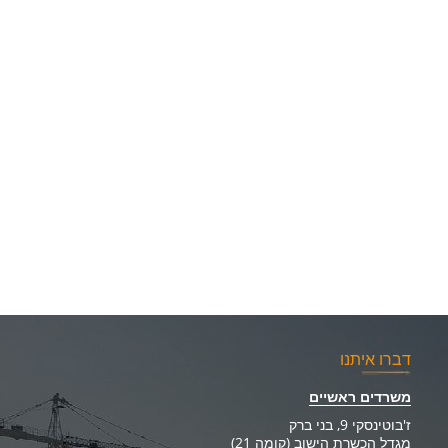
דברו איתנו
משרדים ראשיים
ז'בוטינסקי 9, בני ברק
מגדל הכשרת הישוב (קומה 21)