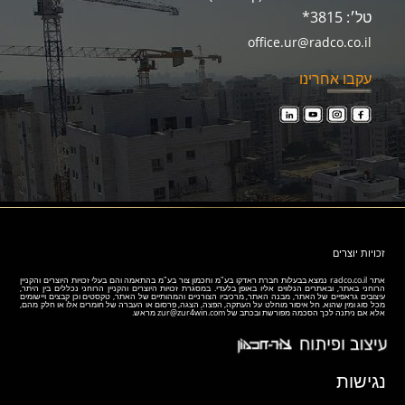
טל׳: 3815*
office.ur@radco.co.il
עקבו אחרינו
זכויות יוצרים
אתר
radco.co.il
נמצא בבעלות חברת ראדקו בע"מ וחכמון צור בע"מ בהתאמה והם בעלי זכויות היוצרים והקניין
הרוחני באתר, ובאתרים הנלווים אליו באופן בלעדי. במסגרת זכויות היוצרים והקניין הרוחני נכללים בין היתר,
עיצובים גראפיים של האתר, מבנה האתר, מרכיביו הצורניים והמהותיים של האתר, טקסטים וכן קבצים ויישומים
מכל סוג ומין שהוא. חל איסור מוחלט על העתקה, הפצה, הצגה, פרסום או העברה של חומרים אלו או חלק מהם,
אלא אם ניתנה לכך הסכמה מפורשת ובכתב של
zur@zur4win.com
מראש.
נגישות