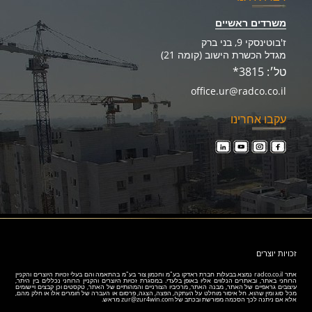
משרדים ראשיים
ז'בוטינסקי 9, בני ברק
מגדל הכשרת הישוב (קומה 21)
טל׳: 3815*
office.ur@radco.co.il
עקבו אחרינו
זכויות יוצרים
אתר
radco.co.il
נמצא בבעלות חברת ראדקו בע"מ וחכמון צור בע"מ בהתאמה והם בעלי זכויות היוצרים והקניין
הרוחני באתר, ובאתרים הנלווים אליו באופן בלעדי. במסגרת זכויות היוצרים והקניין הרוחני נכללים בין היתר,
עיצובים גראפיים של האתר, מבנה האתר, מרכיביו הצורניים והמהותיים של האתר, טקסטים וכן קבצים ויישומים
מכל סוג ומין שהוא. חל איסור מוחלט על העתקה, הפצה, הצגה, פרסום או העברה של חומרים אלו או חלק מהם,
אלא אם ניתנה לכך הסכמה מפורשת ובכתב של
zur@zur4win.com
מראש.