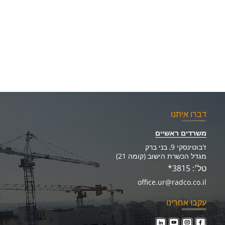
דברו איתנו
משרדים ראשיים
ז'בוטינסקי 9, בני ברק
מגדל הכשרת הישוב (קומה 21)
טל׳: 3815*
office.ur@radco.co.il
עקבו אחרינו